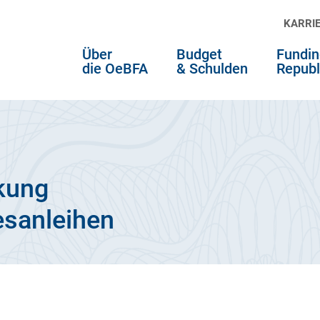
KARRI
Über
Budget
Fundin
die OeBFA
& Schulden
Republ
kung
esanleihen