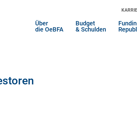
KARRI
Über
Budget
Fundin
die OeBFA
& Schulden
Republ
estoren