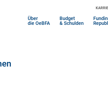
KARRI
Über
Budget
Fundin
die OeBFA
& Schulden
Republ
hen