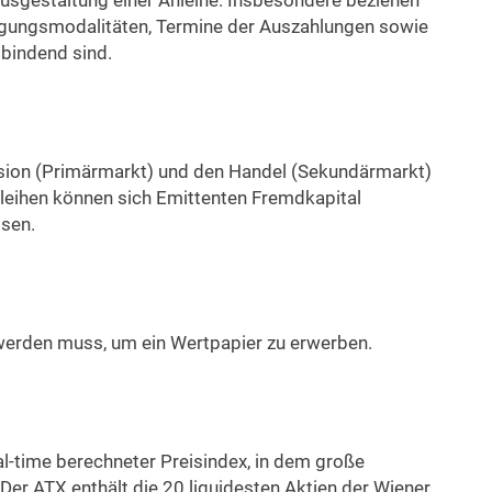
usgestaltung einer Anleihe. Insbesondere beziehen
ilgungsmodalitäten, Termine der Auszahlungen sowie
 bindend sind.
sion (Primärmarkt) und den Handel (Sekundärmarkt)
nleihen können sich Emittenten Fremdkapital
sen.
t werden muss, um ein Wertpapier zu erwerben.
al-time berechneter Preisindex, in dem große
Der ATX enthält die 20 liquidesten Aktien der Wiener